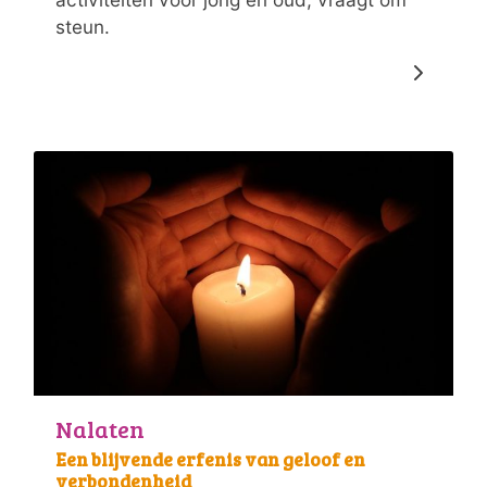
steun.
Nalaten
Een blijvende erfenis van geloof en
verbondenheid